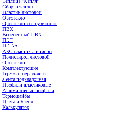
Теплица "Капля"
Сборка теплиц
Пластик листовой
Оргстекло
Оргстекло экструзионное
ПВХ
Вспененный ПВХ
ПЭТ
ПЭТ-А
АБС пластик листовой
Полистирол листовой
Оргстекло
Комплектующие
Гермо- и перфо-ленты
Лента подкладочная
Профили пластиковые
Алюминиевые профили
Термошайбы
Цвета и Бренды
Калькулятор