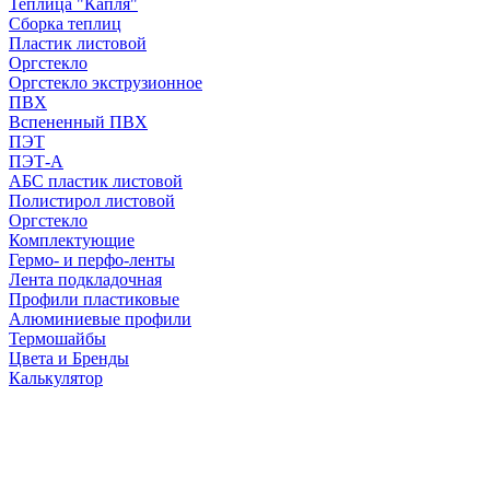
Теплица "Капля"
Сборка теплиц
Пластик листовой
Оргстекло
Оргстекло экструзионное
ПВХ
Вспененный ПВХ
ПЭТ
ПЭТ-А
АБС пластик листовой
Полистирол листовой
Оргстекло
Комплектующие
Гермо- и перфо-ленты
Лента подкладочная
Профили пластиковые
Алюминиевые профили
Термошайбы
Цвета и Бренды
Калькулятор