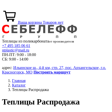
Ваша корзина
Товаров нет
Теплицы из
поликарбоната
от производителя
+7 495 185 06 61
stplastic@mail.ru
ПН-ПТ: 9:00 - 18:00
СБ: 9:00 - 14:00
адрес:
Ильинское ш., 4-й км, стр. 27, пос. Архангельское, г.о.
Красногорск, МО
Построить маршрут
Главная
Каталог
Теплицы Распродажа
Теплицы Распродажа