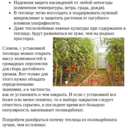
Надежная защита насаждений от любой непогоды
(изменения температуры, ветра, града, дождя).
В теплице легко воссоздать и поддерживать нужный
микроклимат и защитить растения от пагубного
влияния ультрафиолета.
Даже теплолюбивые южные культуры при содержании в
теплице, будут развиваться не хуже, чем на родных
просторах.
Словом, с установкой
теплицы можно открыть
массу возможностей и
громадных перспектив
для сбора достойного
урожая. Вот только для
этого нужно обладать
определенными
знаниями, а в частности,
как ее установить и чем накрыть. И если с установкой все
более или менее понятно, то к выбору накрытия следует
отнестись серьезно, в последнее время все большую
популярность завоевывает поликарбонат.
Попробуем разобраться почему теплица из поликарбоната
лучше, чем из пленки: