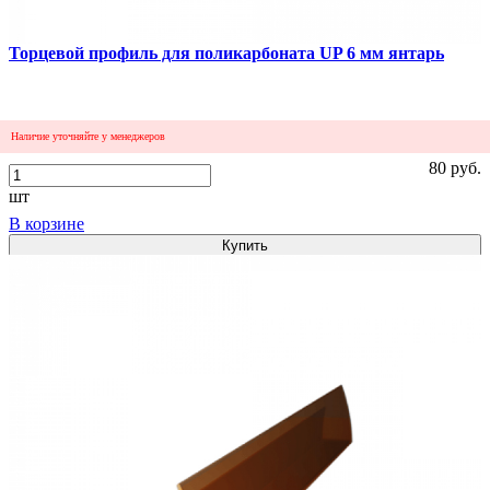
Торцевой профиль для поликарбоната UP 6 мм янтарь
Наличие уточняйте у менеджеров
80 руб.
шт
В корзине
Купить
3