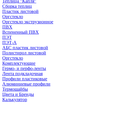
Теплица "Капля"
Сборка теплиц
Пластик листовой
Оргстекло
Оргстекло экструзионное
ПВХ
Вспененный ПВХ
ПЭТ
ПЭТ-А
АБС пластик листовой
Полистирол листовой
Оргстекло
Комплектующие
Гермо- и перфо-ленты
Лента подкладочная
Профили пластиковые
Алюминиевые профили
Термошайбы
Цвета и Бренды
Калькулятор