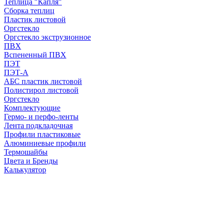
Теплица "Капля"
Сборка теплиц
Пластик листовой
Оргстекло
Оргстекло экструзионное
ПВХ
Вспененный ПВХ
ПЭТ
ПЭТ-А
АБС пластик листовой
Полистирол листовой
Оргстекло
Комплектующие
Гермо- и перфо-ленты
Лента подкладочная
Профили пластиковые
Алюминиевые профили
Термошайбы
Цвета и Бренды
Калькулятор