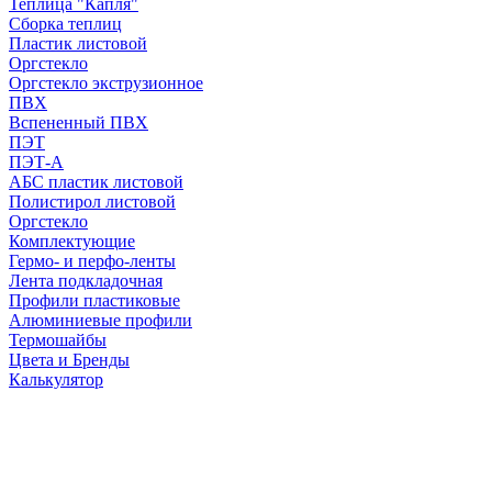
Теплица "Капля"
Сборка теплиц
Пластик листовой
Оргстекло
Оргстекло экструзионное
ПВХ
Вспененный ПВХ
ПЭТ
ПЭТ-А
АБС пластик листовой
Полистирол листовой
Оргстекло
Комплектующие
Гермо- и перфо-ленты
Лента подкладочная
Профили пластиковые
Алюминиевые профили
Термошайбы
Цвета и Бренды
Калькулятор