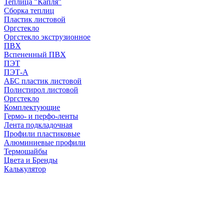
Теплица "Капля"
Сборка теплиц
Пластик листовой
Оргстекло
Оргстекло экструзионное
ПВХ
Вспененный ПВХ
ПЭТ
ПЭТ-А
АБС пластик листовой
Полистирол листовой
Оргстекло
Комплектующие
Гермо- и перфо-ленты
Лента подкладочная
Профили пластиковые
Алюминиевые профили
Термошайбы
Цвета и Бренды
Калькулятор