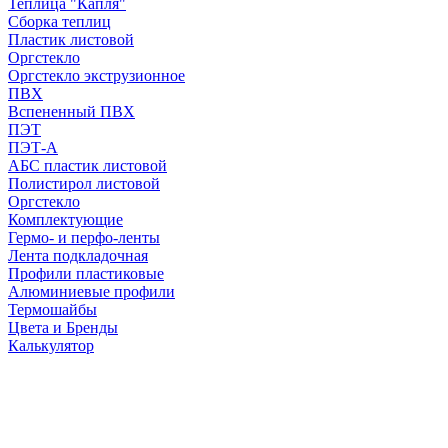
Теплица "Капля"
Сборка теплиц
Пластик листовой
Оргстекло
Оргстекло экструзионное
ПВХ
Вспененный ПВХ
ПЭТ
ПЭТ-А
АБС пластик листовой
Полистирол листовой
Оргстекло
Комплектующие
Гермо- и перфо-ленты
Лента подкладочная
Профили пластиковые
Алюминиевые профили
Термошайбы
Цвета и Бренды
Калькулятор