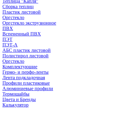
Теплица "Капля"
Сборка теплиц
Пластик листовой
Оргстекло
Оргстекло экструзионное
ПВХ
Вспененный ПВХ
ПЭТ
ПЭТ-А
АБС пластик листовой
Полистирол листовой
Оргстекло
Комплектующие
Гермо- и перфо-ленты
Лента подкладочная
Профили пластиковые
Алюминиевые профили
Термошайбы
Цвета и Бренды
Калькулятор