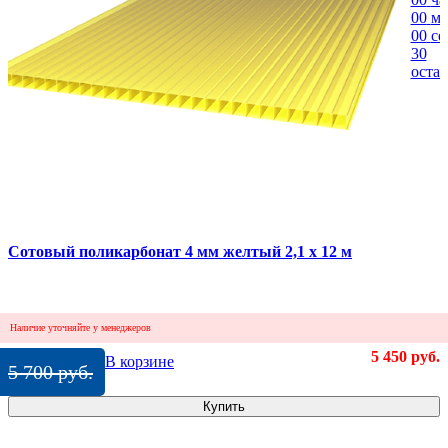
00
ми
00
се
30
остал
Сотовый поликарбонат 4 мм желтый 2,1 x 12 м
Наличие уточняйте у менеджеров
5 450 руб.
В корзине
5 700 руб.
Купить