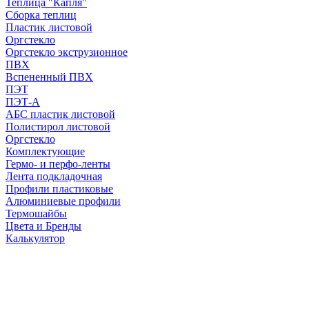
Теплица "Капля"
Сборка теплиц
Пластик листовой
Оргстекло
Оргстекло экструзионное
ПВХ
Вспененный ПВХ
ПЭТ
ПЭТ-А
АБС пластик листовой
Полистирол листовой
Оргстекло
Комплектующие
Гермо- и перфо-ленты
Лента подкладочная
Профили пластиковые
Алюминиевые профили
Термошайбы
Цвета и Бренды
Калькулятор