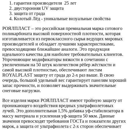
гарантия производителя 25 лет
двусторонняя UV защита
защита от града
Колотый Лёд - уникальные визуальные свойства
РОЯЛПЛАСТ – это российская премиальная марка сотового
поликарбоната высокой поверхностной плотности, которая
изготавливается из первоклассного сырья ведущих мировых
производителей и обладает лучшими характеристиками,
превосходящими ближайшие аналоги. Это продукция
идеального качества для наиболее требовательных клиентов.
Упрочняющие модификаторы вязкости в сочетании с
увеличенным на 50 штук количеством рёбер жёсткости и
самой высокой плотностью, обеспечивают листам
ROYALPLAST защиту от града до 2-х раз выше. В свою
очередь, большой удельный вес гарантирует панелям хороший
запас прочности, и позволяет выдерживать значительные
снеговые нагрузки.
Все изделия марки РОЯЛПЛАСТ имеют тройную защиту от
проникающего воздействия вредных ультрафиолетовых
лучей. Это дополнительная 1,5% добавка уф-стабилизатора в
массу материала и усиленная уф-защита 50 мкм. Данные
значения превосходят требования ГОСТа и показатели других
марок, а защита от ультрафиолета с 2-х сторон обеспечивает