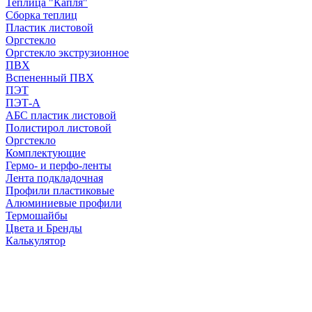
Теплица "Капля"
Сборка теплиц
Пластик листовой
Оргстекло
Оргстекло экструзионное
ПВХ
Вспененный ПВХ
ПЭТ
ПЭТ-А
АБС пластик листовой
Полистирол листовой
Оргстекло
Комплектующие
Гермо- и перфо-ленты
Лента подкладочная
Профили пластиковые
Алюминиевые профили
Термошайбы
Цвета и Бренды
Калькулятор