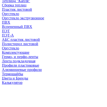
Теплица "Капля"
Сборка теплиц
Пластик листовой
Оргстекло
Оргстекло экструзионное
ПВХ
Вспененный ПВХ
ПЭТ
ПЭТ-А
АБС пластик листовой
Полистирол листовой
Оргстекло
Комплектующие
Гермо- и перфо-ленты
Лента подкладочная
Профили пластиковые
Алюминиевые профили
Термошайбы
Цвета и Бренды
Калькулятор