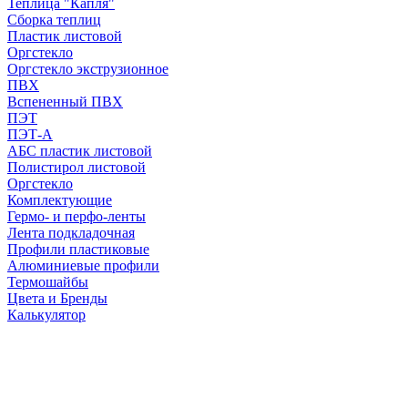
Теплица "Капля"
Сборка теплиц
Пластик листовой
Оргстекло
Оргстекло экструзионное
ПВХ
Вспененный ПВХ
ПЭТ
ПЭТ-А
АБС пластик листовой
Полистирол листовой
Оргстекло
Комплектующие
Гермо- и перфо-ленты
Лента подкладочная
Профили пластиковые
Алюминиевые профили
Термошайбы
Цвета и Бренды
Калькулятор