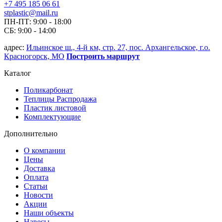
+7 495 185 06 61
stplastic@mail.ru
ПН-ПТ: 9:00 - 18:00
СБ: 9:00 - 14:00
адрес:
Ильинское ш., 4-й км, стр. 27, пос. Архангельское, г.о.
Красногорск, МО
Построить маршрут
Каталог
Поликарбонат
Теплицы Распродажа
Пластик листовой
Комплектующие
Дополнительно
О компании
Цены
Доставка
Оплата
Статьи
Новости
Акции
Наши объекты
Навесы