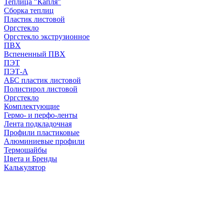
Теплица "Капля"
Сборка теплиц
Пластик листовой
Оргстекло
Оргстекло экструзионное
ПВХ
Вспененный ПВХ
ПЭТ
ПЭТ-А
АБС пластик листовой
Полистирол листовой
Оргстекло
Комплектующие
Гермо- и перфо-ленты
Лента подкладочная
Профили пластиковые
Алюминиевые профили
Термошайбы
Цвета и Бренды
Калькулятор