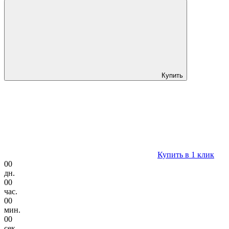
Купить
Купить в 1 клик
00
дн.
00
час.
00
мин.
00
сек.