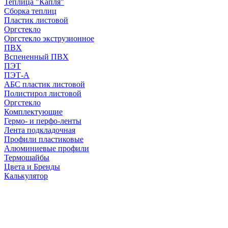
Теплица "Капля"
Сборка теплиц
Пластик листовой
Оргстекло
Оргстекло экструзионное
ПВХ
Вспененный ПВХ
ПЭТ
ПЭТ-А
АБС пластик листовой
Полистирол листовой
Оргстекло
Комплектующие
Гермо- и перфо-ленты
Лента подкладочная
Профили пластиковые
Алюминиевые профили
Термошайбы
Цвета и Бренды
Калькулятор