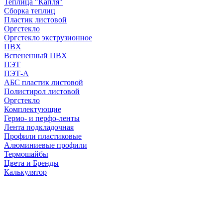
Теплица "Капля"
Сборка теплиц
Пластик листовой
Оргстекло
Оргстекло экструзионное
ПВХ
Вспененный ПВХ
ПЭТ
ПЭТ-А
АБС пластик листовой
Полистирол листовой
Оргстекло
Комплектующие
Гермо- и перфо-ленты
Лента подкладочная
Профили пластиковые
Алюминиевые профили
Термошайбы
Цвета и Бренды
Калькулятор