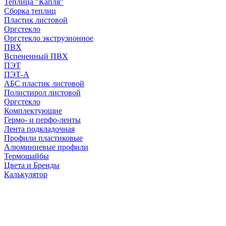
Теплица "Капля"
Сборка теплиц
Пластик листовой
Оргстекло
Оргстекло экструзионное
ПВХ
Вспененный ПВХ
ПЭТ
ПЭТ-А
АБС пластик листовой
Полистирол листовой
Оргстекло
Комплектующие
Гермо- и перфо-ленты
Лента подкладочная
Профили пластиковые
Алюминиевые профили
Термошайбы
Цвета и Бренды
Калькулятор