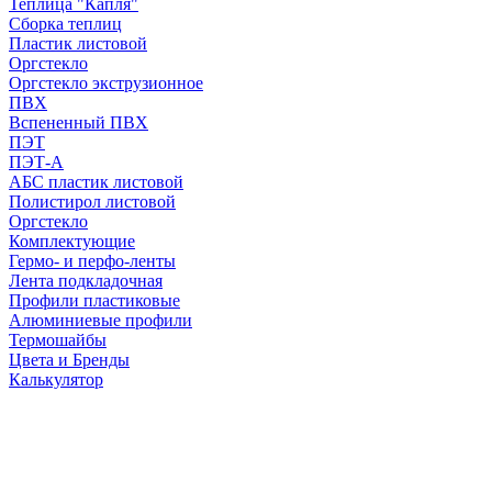
Теплица "Капля"
Сборка теплиц
Пластик листовой
Оргстекло
Оргстекло экструзионное
ПВХ
Вспененный ПВХ
ПЭТ
ПЭТ-А
АБС пластик листовой
Полистирол листовой
Оргстекло
Комплектующие
Гермо- и перфо-ленты
Лента подкладочная
Профили пластиковые
Алюминиевые профили
Термошайбы
Цвета и Бренды
Калькулятор