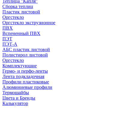
Теплица "Капля"
Сборка теплиц
Пластик листовой
Оргстекло
Оргстекло экструзионное
ПВХ
Вспененный ПВХ
ПЭТ
ПЭТ-А
АБС пластик листовой
Полистирол листовой
Оргстекло
Комплектующие
Гермо- и перфо-ленты
Лента подкладочная
Профили пластиковые
Алюминиевые профили
Термошайбы
Цвета и Бренды
Калькулятор