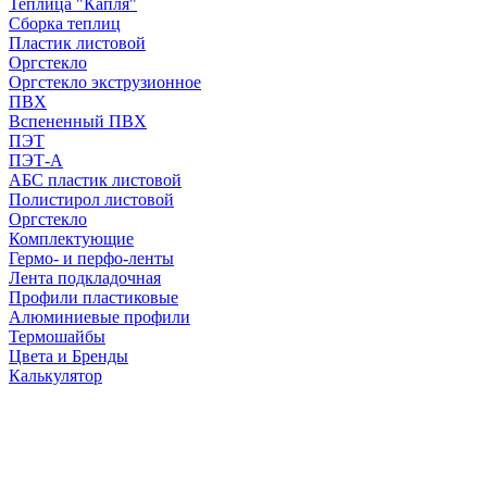
Теплица "Капля"
Сборка теплиц
Пластик листовой
Оргстекло
Оргстекло экструзионное
ПВХ
Вспененный ПВХ
ПЭТ
ПЭТ-А
АБС пластик листовой
Полистирол листовой
Оргстекло
Комплектующие
Гермо- и перфо-ленты
Лента подкладочная
Профили пластиковые
Алюминиевые профили
Термошайбы
Цвета и Бренды
Калькулятор