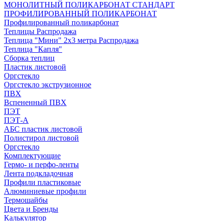
МОНОЛИТНЫЙ ПОЛИКАРБОНАТ СТАНДАРТ
ПРОФИЛИРОВАННЫЙ ПОЛИКАРБОНАТ
Профилированный поликарбонат
Теплицы Распродажа
Теплица "Мини" 2х3 метра Распродажа
Теплица "Капля"
Сборка теплиц
Пластик листовой
Оргстекло
Оргстекло экструзионное
ПВХ
Вспененный ПВХ
ПЭТ
ПЭТ-А
АБС пластик листовой
Полистирол листовой
Оргстекло
Комплектующие
Гермо- и перфо-ленты
Лента подкладочная
Профили пластиковые
Алюминиевые профили
Термошайбы
Цвета и Бренды
Калькулятор