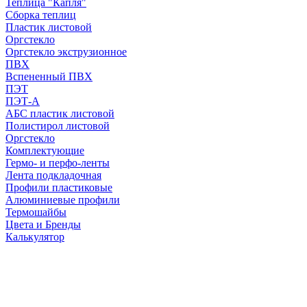
Теплица "Капля"
Сборка теплиц
Пластик листовой
Оргстекло
Оргстекло экструзионное
ПВХ
Вспененный ПВХ
ПЭТ
ПЭТ-А
АБС пластик листовой
Полистирол листовой
Оргстекло
Комплектующие
Гермо- и перфо-ленты
Лента подкладочная
Профили пластиковые
Алюминиевые профили
Термошайбы
Цвета и Бренды
Калькулятор