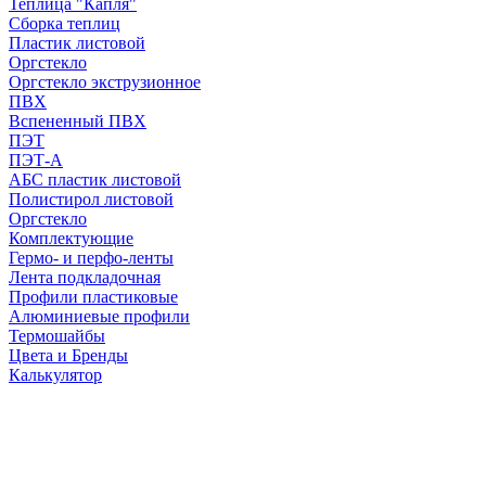
Теплица "Капля"
Сборка теплиц
Пластик листовой
Оргстекло
Оргстекло экструзионное
ПВХ
Вспененный ПВХ
ПЭТ
ПЭТ-А
АБС пластик листовой
Полистирол листовой
Оргстекло
Комплектующие
Гермо- и перфо-ленты
Лента подкладочная
Профили пластиковые
Алюминиевые профили
Термошайбы
Цвета и Бренды
Калькулятор