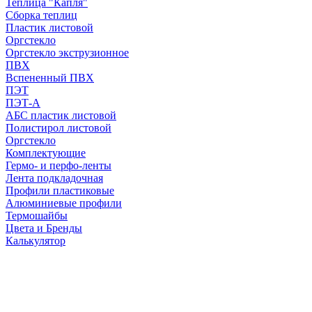
Теплица "Капля"
Сборка теплиц
Пластик листовой
Оргстекло
Оргстекло экструзионное
ПВХ
Вспененный ПВХ
ПЭТ
ПЭТ-А
АБС пластик листовой
Полистирол листовой
Оргстекло
Комплектующие
Гермо- и перфо-ленты
Лента подкладочная
Профили пластиковые
Алюминиевые профили
Термошайбы
Цвета и Бренды
Калькулятор