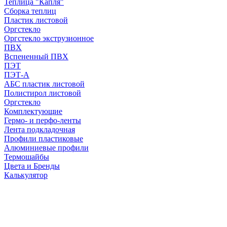
Теплица "Капля"
Сборка теплиц
Пластик листовой
Оргстекло
Оргстекло экструзионное
ПВХ
Вспененный ПВХ
ПЭТ
ПЭТ-А
АБС пластик листовой
Полистирол листовой
Оргстекло
Комплектующие
Гермо- и перфо-ленты
Лента подкладочная
Профили пластиковые
Алюминиевые профили
Термошайбы
Цвета и Бренды
Калькулятор