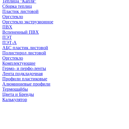
Теплица "Капля"
Сборка теплиц
Пластик листовой
Оргстекло
Оргстекло экструзионное
ПВХ
Вспененный ПВХ
ПЭТ
ПЭТ-А
АБС пластик листовой
Полистирол листовой
Оргстекло
Комплектующие
Гермо- и перфо-ленты
Лента подкладочная
Профили пластиковые
Алюминиевые профили
Термошайбы
Цвета и Бренды
Калькулятор