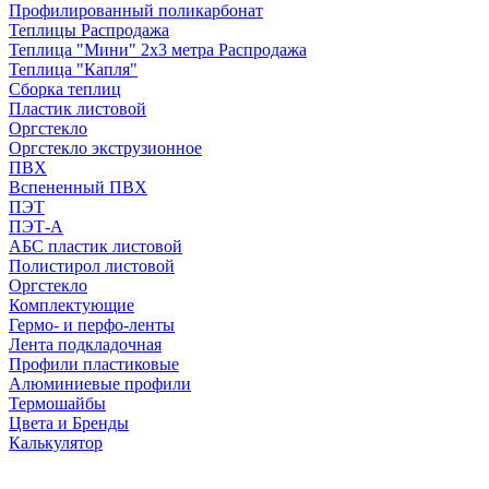
Профилированный поликарбонат
Теплицы Распродажа
Теплица "Мини" 2х3 метра Распродажа
Теплица "Капля"
Сборка теплиц
Пластик листовой
Оргстекло
Оргстекло экструзионное
ПВХ
Вспененный ПВХ
ПЭТ
ПЭТ-А
АБС пластик листовой
Полистирол листовой
Оргстекло
Комплектующие
Гермо- и перфо-ленты
Лента подкладочная
Профили пластиковые
Алюминиевые профили
Термошайбы
Цвета и Бренды
Калькулятор