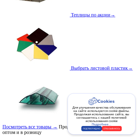
Теплицы по акции
→
Выбрать листовой пластик
→
Cookies
Для улучшения качества обслуживания
на сайте используются cookie-файлы.
Продолжая использование сайта, вы
соглашаетесь с нашей политикой
Подобрать комплектующие
→
использования cookie
Подробнее...
Посмотреть все товары
→
Продажа от производителя
ПОДТВЕРЖДАЮ
ОТКАЗЫВАЮСЬ
оптом и в розницу