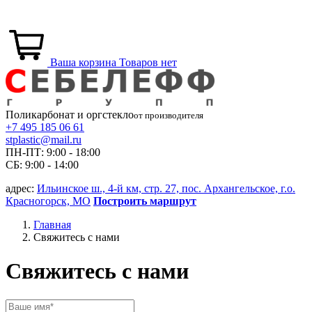
Ваша корзина
Товаров нет
Поликарбонат и
оргстекло
от производителя
+7 495 185 06 61
stplastic@mail.ru
ПН-ПТ: 9:00 - 18:00
СБ: 9:00 - 14:00
адрес:
Ильинское ш., 4-й км, стр. 27, пос. Архангельское, г.о.
Красногорск, МО
Построить маршрут
Главная
Свяжитесь с нами
Свяжитесь с нами