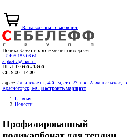
Ваша корзина
Товаров нет
Поликарбонат и
оргстекло
от производителя
+7 495 185 06 61
stplastic@mail.ru
ПН-ПТ: 9:00 - 18:00
СБ: 9:00 - 14:00
адрес:
Ильинское ш., 4-й км, стр. 27, пос. Архангельское, г.о.
Красногорск, МО
Построить маршрут
Главная
Новости
Профилированный
поликарбонат для теплиц