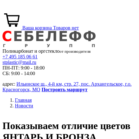
Ваша корзина
Товаров нет
Поликарбонат и
оргстекло
от производителя
+7 495 185 06 61
stplastic@mail.ru
ПН-ПТ: 9:00 - 18:00
СБ: 9:00 - 14:00
адрес:
Ильинское ш., 4-й км, стр. 27, пос. Архангельское, г.о.
Красногорск, МО
Построить маршрут
Главная
Новости
Показываем отличие цветов
ЯНТАРЬ И БРОНЗА