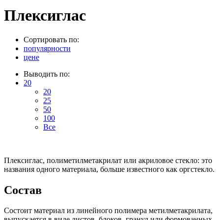
Плексиглас
Сортировать по:
популярности
цене
Выводить по:
20
20
25
50
100
Все
Плексиглас, полиметилметакрилат или акриловое стекло: это
названия одного материала, больше известного как оргстекло.
Состав
Состоит материал из линейного полимера метилметакрилата,
выпускается в виде листов, блоков, гранул или формованных