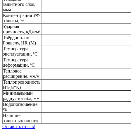
защитного слоя,
мкм
Концентрация УФ-
защиты, %
Ударная
прочность, кДж/м²
Твёрдость по
Роквелу, HR (M)
Температура
эксплуатации, ºC
Температура
деформации, ºC
Тепловое
расширение, мм/м
Теплопроводность,
Вт/(м*К)
Минимальный
радиус изгиба, мм
Водопоглощение,
%
Наличие
защитных пленок
Оставить отзыв!