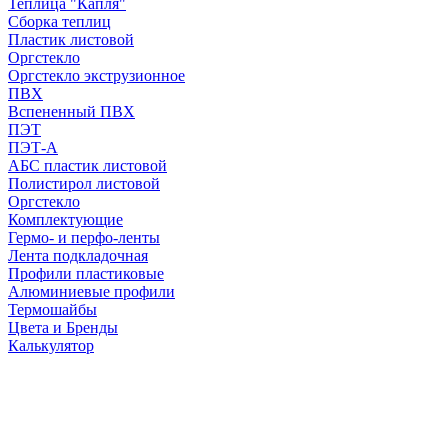
Теплица "Капля"
Сборка теплиц
Пластик листовой
Оргстекло
Оргстекло экструзионное
ПВХ
Вспененный ПВХ
ПЭТ
ПЭТ-А
АБС пластик листовой
Полистирол листовой
Оргстекло
Комплектующие
Гермо- и перфо-ленты
Лента подкладочная
Профили пластиковые
Алюминиевые профили
Термошайбы
Цвета и Бренды
Калькулятор