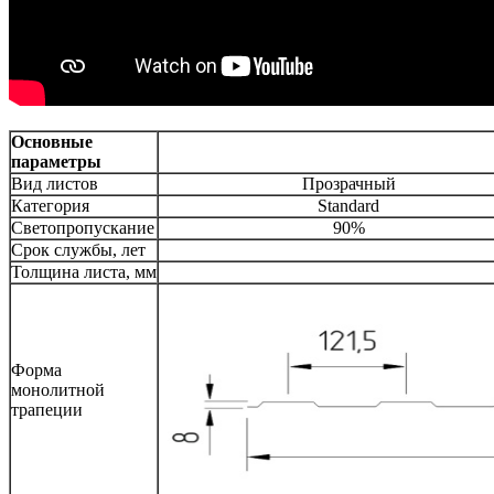
Основные
параметры
Вид листов
Прозрачный
Категория
Standard
Светопропускание
90%
Срок службы, лет
Толщина листа, мм
Форма
монолитной
трапеции