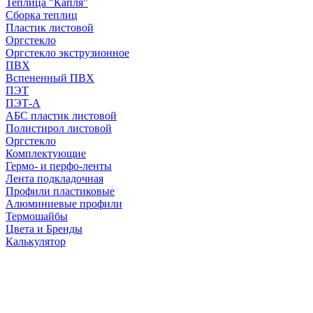
Теплица "Капля"
Сборка теплиц
Пластик листовой
Оргстекло
Оргстекло экструзионное
ПВХ
Вспененный ПВХ
ПЭТ
ПЭТ-А
АБС пластик листовой
Полистирол листовой
Оргстекло
Комплектующие
Гермо- и перфо-ленты
Лента подкладочная
Профили пластиковые
Алюминиевые профили
Термошайбы
Цвета и Бренды
Калькулятор